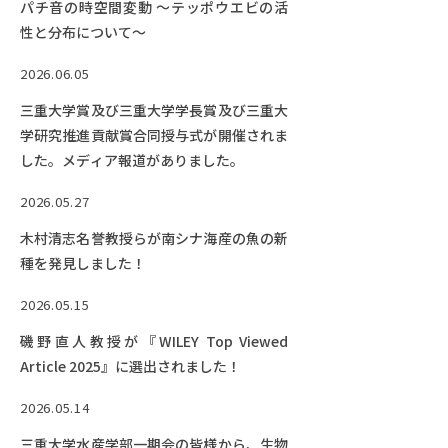
EVENTS
パチ音の時空間変動 ～テッポウエビの活
イベントカレンダー
性と分布について～
BULLETIN
2026.06.05
生物資源学研究科紀要
三重大学賞及び三重大学学長賞及び三重大
学研究推進貢献賞合同授与式が開催されま
ANPIC
した。メディア報道がありました。
ANPIC安否情報システム
2026.05.27
木村清志名誉教授らが南シナ海産の魚の新
サイトマップ
ニュー
種を発見しました！
お問い合わせ
教職
2026.05.15
交通案内
農学
磯野直人教授が『WILEY Top Viewed
キャンパスマップ
Article 2025』に選出されました！
保護者の方へ
2026.05.14
三重大学水産学部一期会の皆様から、生物