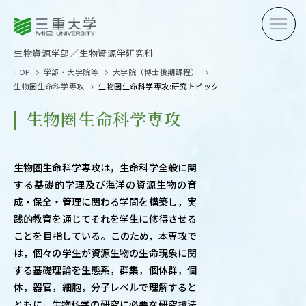
三重大学
三重大学
生物資源学部
生物資源学研究科
生物資源学部／生物資源学研究科
TOP
学部・大学院等
大学院（博士後期課程）
生物圏生命科学専攻
生物圏生命科学専攻:研究トピック
生物圏生命科学専攻
受験生の方へ
在学生
生物圏生命科学専攻は，生命科学全般に関
する基礎的学理及び海洋の資源生物の育
卒業生の方へ
企業・
成・保全・管理に関わる学問を構築し，実
践的教育を通じてそれを学生に修得させる
ことを目指している。このため，本専攻で
は，個々の学生が資源生物の生命現象に関
OPEN CAMPUS
する基礎理論を生態系，群集，個体群，個
オープンキャンパス
体，器官，細胞，分子レベルで理解すると
ともに，生物科学の研究に必要な研究技法