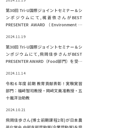
第30回 Tri-U国際ジョイントセミナー＆シ
ンポジウムにて,梶蒼依さんがBEST
PRESENTER AWARD（Environment部
門）を受賞しました！
2024.11.19
第30回 Tri-U国際ジョイントセミナー＆シ
ンポジウムにて,飛岡佳歩さんがBEST
PRESENTER AWARD（Food部門）を受賞
しました！
2024.11.14
令和６年度 前期 教育貢献表彰！実験実習
部門：福﨑智司教授・岡﨑文美准教授・五
十嵐洋治助教
2024.10.21
飛岡佳歩さん(博士前期課程2年)が日本農
芸化学会 中部支部奨励賞(企業奨励賞)を受