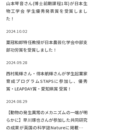
山本琴音さん(博士前期課程1年)が日本生
物工学会 学生優秀発表賞を受賞しまし
た！
2024.10.02
粟冠和郎特任教授が日本農芸化学会中部支
部功労賞を受賞しました！
2024.09.28
西村風輝さん・得本航輝さんが学生起業家
育成プログラムSTAPSに参加し、優秀
賞・LEAPDAY賞・愛知県賞 受賞！
2024.08.29
【動物の発生異常のメカニズムの一端が明
らかに】早川琢也さんが参加した共同研究
の成果が英国の科学誌Natureに掲載され
ました！