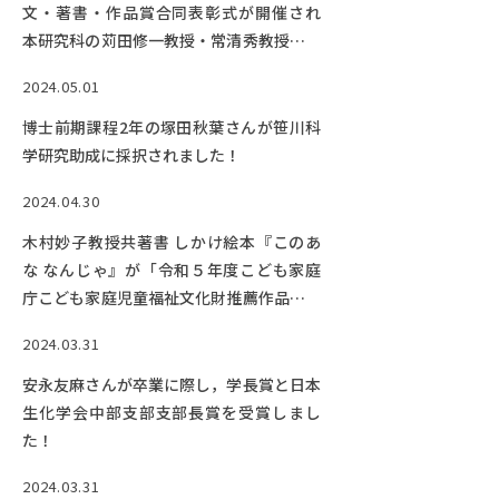
文・著書・作品賞合同表彰式が開催され
本研究科の苅田修一教授・常清秀教授らが
受賞しました。メディア報道がありまし
2024.05.01
た。
博士前期課程2年の塚田秋葉さんが笹川科
学研究助成に採択されました！
2024.04.30
木村妙子教授共著書 しかけ絵本『このあ
な なんじゃ』が「令和５年度こども家庭
庁こども家庭児童福祉文化財推薦作品」に
選定されました!
2024.03.31
安永友麻さんが卒業に際し，学長賞と日本
生化学会中部支部支部長賞を受賞しまし
た！
2024.03.31