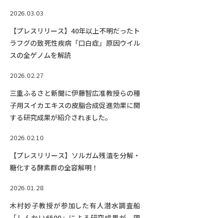
2026.03.03
【プレスリリース】40年以上不明だったト
ラフグの致死性疾病「口白症」原因ウイル
スの全ゲノムを解読
2026.02.27
三重ふるさと新聞に伊藤智広准教授らの種
子用スイカエキスの皮脂合成促進効果に関
する研究成果が紹介されました。
2026.02.10
【プレスリリース】ソルガム残渣を分解・
糖化する酵素群の全容解明！
2026.01.28
木村妙子教授が参加した有人潜水調査船
「しんかい6500」による研究成果が、国