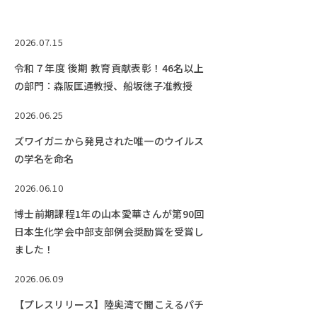
RESEARCH
研究
2026.07.15
SOCIAL
令和７年度 後期 教育貢献表彰！46名以上
社会連携
の部門：森阪匡通教授、船坂徳子准教授
CAMPUS LIFE
2026.06.25
大学生活
ズワイガニから発見された唯一のウイルス
の学名を命名
CENTERS
2026.06.10
附属教育研究施設
博士前期課程1年の山本愛華さんが第90回
PAMPHLET
日本生化学会中部支部例会奨励賞を受賞し
パンフレット
ました！
FACULTY
2026.06.09
教員一覧
【プレスリリース】陸奥湾で聞こえるパチ