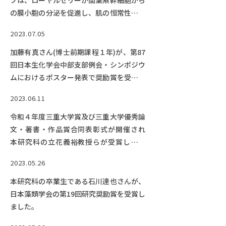
プは、ローヤルゼリーが間葉系幹細胞から
の膜小胞の分泌を促進し、肌の恒常性を高
めることを発見しました。
2023.07.05
加藤有真さん(博士前期課程１年)が、第87
回日本生化学会中部支部例会・シンポジウ
ムにおけるポスター発表で奨励賞を受賞し
ました!
2023.06.11
令和４年度三重大学賞及び三重大学優秀論
文・著書・作品賞合同表彰式が開催され
本研究科の立花義裕教授らが受賞しまし
た。
2023.05.26
本研究科の卒業生である石川達也さんが、
日本藻類学会の第19回研究奨励賞を受賞し
ました。