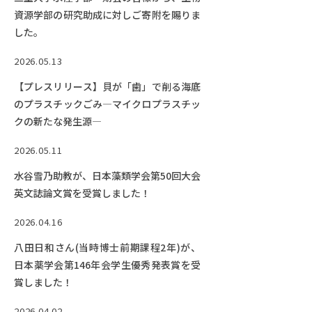
Facebook
X
YouTube
資源学部の研究助成に対しご寄附を賜りま
した。
〒514-8507
三重県津市栗真町屋町1577
TEL 0
2026.05.13
【プレスリリース】貝が「歯」で削る海底
のプラスチックごみ―マイクロプラスチッ
クの新たな発生源―
2026.05.11
水谷雪乃助教が、日本藻類学会第50回大会
英文誌論文賞を受賞しました！
© 2023 Mie University
2026.04.16
八田日和さん(当時博士前期課程2年)が、
日本薬学会第146年会学生優秀発表賞を受
賞しました！
2026.04.02