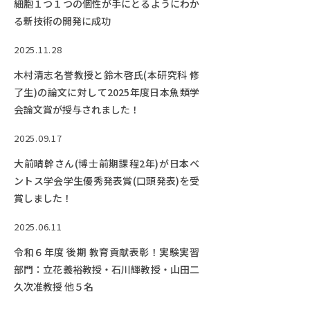
細胞１つ１つの個性が手にとるようにわか
る新技術の開発に成功
2025.11.28
木村清志名誉教授と鈴木啓氏(本研究科 修
了生)の論文に対して2025年度日本魚類学
会論文賞が授与されました！
2025.09.17
大前晴幹さん(博士前期課程2年)が日本ベ
ントス学会学生優秀発表賞(口頭発表)を受
賞しました！
2025.06.11
令和６年度 後期 教育貢献表彰！実験実習
部門：立花義裕教授・石川輝教授・山田二
久次准教授 他５名