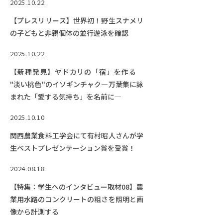
2025.10.22
【プレスリリース】世界初！野生スナメリ
の子どもと非親個体の並行遊泳を確認
2025.10.22
【新種発見】ヤドカリの「宿」を作る
"淡い桃色"のイソギンチャク―万葉集に詠
まれた「愛する気持ち」を名前に―
2025.10.10
関西農業食料工学会にて有村昭人さんが学
生ベストプレゼンテーション賞を受賞！
2024.08.18
【特集：学生へのインタビュー取材08】農
業用水路のコンクリートの粗さを照明と画
像から計測する