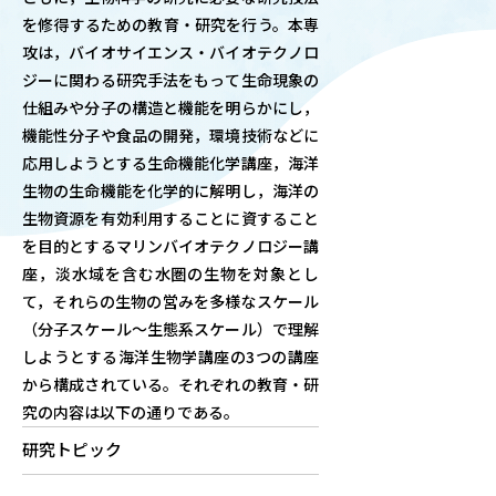
を修得するための教育・研究を行う。本専
OUR OPEN LECT
攻は，バイオサイエンス・バイオテクノロ
学問探求セミナー
ジーに関わる研究手法をもって生命現象の
仕組みや分子の構造と機能を明らかにし，
INTERVIEW
機能性分子や食品の開発，環境技術などに
学生研究紹介・
応用しようとする生命機能化学講座，海洋
インタビュー
生物の生命機能を化学的に解明し，海洋の
生物資源を有効利用することに資すること
を目的とするマリンバイオテクノロジー講
座，淡水域を含む水圏の生物を対象とし
ABOUT
て，それらの生物の営みを多様なスケール
学部概要
（分子スケール～生態系スケール）で理解
ACADEMICS
しようとする海洋生物学講座の3つの講座
教育（学部・大学院等）
から構成されている。それぞれの教育・研
究の内容は以下の通りである。
ADMISSION
研究トピック
入試情報