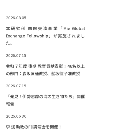
RESEARCH
研究
2026.08.05
SOCIAL
本研究科 国際交流事業「Mie Global
社会連携
Exchange Fellowship」が実施されまし
CAMPUS LIFE
た。
大学生活
2026.07.15
令和７年度 後期 教育貢献表彰！46名以上
の部門：森阪匡通教授、船坂徳子准教授
CENTERS
附属教育研究施設
2026.07.15
PAMPHLET
「発見！伊勢志摩の海の生き物たち」開催
パンフレット
報告
FACULTY
2026.06.30
教員一覧
李 斌 助教のFD講演会を開催！