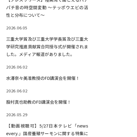
Facebook
X
YouTube
パチ音の時空間変動 ～テッポウエビの活
〒514-8507
三重県津市栗真町屋町1577
TEL 0
性と分布について～
2026.06.05
三重大学賞及び三重大学学長賞及び三重大
学研究推進貢献賞合同授与式が開催されま
した。メディア報道がありました。
2026.06.02
水澤奈々美准教授のFD講演会を開催！
2026.06.02
© 2023 Mie University
股村真也助教のFD講演会を開催！
2026.05.29
【動画視聴可】5/27日本テレビ「news
every.」国産養殖サーモンに関する特集に