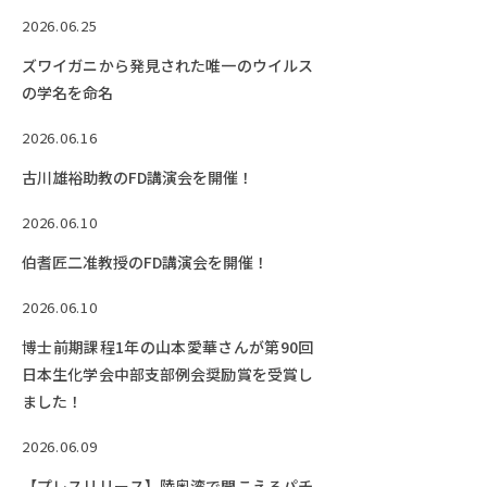
EVENTS
2026.06.25
イベントカレンダー
ズワイガニから発見された唯一のウイルス
BULLETIN
の学名を命名
生物資源学研究科紀要
2026.06.16
ANPIC
古川雄裕助教のFD講演会を開催！
ANPIC安否情報システム
2026.06.10
伯耆匠二准教授のFD講演会を開催！
サイトマップ
ニュー
お問い合わせ
教職
2026.06.10
交通案内
農学
博士前期課程1年の山本愛華さんが第90回
キャンパスマップ
日本生化学会中部支部例会奨励賞を受賞し
ました！
保護者の方へ
2026.06.09
【プレスリリース】陸奥湾で聞こえるパチ