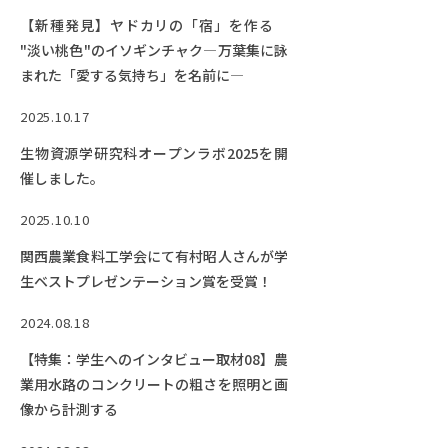
【新種発見】ヤドカリの「宿」を作る
"淡い桃色"のイソギンチャク―万葉集に詠
まれた「愛する気持ち」を名前に―
2025.10.17
生物資源学研究科オープンラボ2025を開
催しました。
2025.10.10
関西農業食料工学会にて有村昭人さんが学
生ベストプレゼンテーション賞を受賞！
2024.08.18
【特集：学生へのインタビュー取材08】農
業用水路のコンクリートの粗さを照明と画
像から計測する