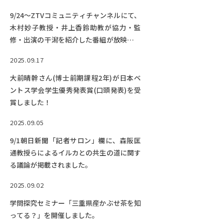
9/24～ZTVコミュニティチャンネルにて、
木村妙子教授・井上香鈴助教が協力・監
修・出演の干潟を紹介した番組が放映され
ます。【終了しました】
2025.09.17
大前晴幹さん(博士前期課程2年)が日本ベ
ントス学会学生優秀発表賞(口頭発表)を受
賞しました！
2025.09.05
9/1朝日新聞「記者サロン」欄に、森阪匡
通教授らによるイルカとの共生の道に関す
る議論が掲載されました。
2025.09.02
学問探究セミナー「三重県産かぶせ茶を知
ってる？」を開催しました。