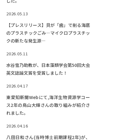
した。
2026.05.13
【プレスリリース】貝が「歯」で削る海底
のプラスチックごみ―マイクロプラスチッ
クの新たな発生源―
2026.05.11
水谷雪乃助教が、日本藻類学会第50回大会
英文誌論文賞を受賞しました！
2026.04.17
東愛知新聞Webにて,海洋生物資源学コー
ス2年の鳥山大輝さんの取り組みが紹介さ
れました。
2026.04.16
八田日和さん(当時博士前期課程2年)が、