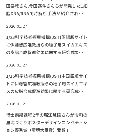
田泰城さん,今田泰斗さんらが開発した1細
胞DNA/RNA同時解析手法が紹介されてい
ます。
2026.01.27
1/23科学技術振興機構(JST)英語版サイト
に伊藤智広准教授らの種子用スイカエキス
の皮脂合成促進効果に関する研究成果が紹
介されました。
2026.01.27
1/16科学技術振興機構(JST)中国語版サイ
トに伊藤智広准教授らの種子用スイカエキ
スの皮脂合成促進効果に関する研究成果が
紹介されました。
2026.01.21
博士前期課程2年の堀江慧悟さんが令和の
里海づくりポスターデザインコンペティシ
ョン優秀賞（環境大臣賞）受賞！