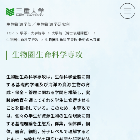
三重大学
三重大学
生物資源学部
生物資源学研究科
生物資源学部／生物資源学研究科
TOP
学部・大学院等
大学院（博士後期課程）
生物圏生命科学専攻
生物圏生命科学専攻:最近の出来事
生物圏生命科学専攻
受験生の方へ
在学生
生物圏生命科学専攻は，生命科学全般に関
する基礎的学理及び海洋の資源生物の育
卒業生の方へ
企業・
成・保全・管理に関わる学問を構築し，実
践的教育を通じてそれを学生に修得させる
ことを目指している。このため，本専攻で
は，個々の学生が資源生物の生命現象に関
OPEN CAMPUS
する基礎理論を生態系，群集，個体群，個
オープンキャンパス
体，器官，細胞，分子レベルで理解すると
ともに，生物科学の研究に必要な研究技法