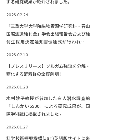
する研究成果が紹介されました。
2026.02.24
「三重大学大学院生物資源学研究科・春山
国際派遣給付金」学会出張報告会および給
付生採用決定通知書伝達式が行われまし
た。
2026.02.10
【プレスリリース】ソルガム残渣を分解・
糖化する酵素群の全容解明！
2026.01.28
木村妙子教授が参加した有人潜水調査船
「しんかい6500」による研究成果が、国
際学術誌に掲載されました 。
2026.01.27
科学技術振興機構(JST)英語版サイトに米