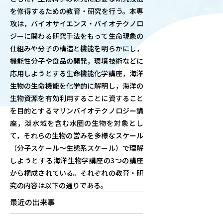
を修得するための教育・研究を行う。本専
OUR OPEN LECT
攻は，バイオサイエンス・バイオテクノロ
学問探求セミナー
ジーに関わる研究手法をもって生命現象の
仕組みや分子の構造と機能を明らかにし，
INTERVIEW
機能性分子や食品の開発，環境技術などに
学生研究紹介・
応用しようとする生命機能化学講座，海洋
インタビュー
生物の生命機能を化学的に解明し，海洋の
生物資源を有効利用することに資すること
を目的とするマリンバイオテクノロジー講
座，淡水域を含む水圏の生物を対象とし
ABOUT
て，それらの生物の営みを多様なスケール
学部概要
（分子スケール～生態系スケール）で理解
ACADEMICS
しようとする海洋生物学講座の3つの講座
教育（学部・大学院等）
から構成されている。それぞれの教育・研
究の内容は以下の通りである。
ADMISSION
最近の出来事
入試情報