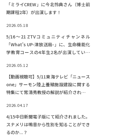
「ミライCREW」に今北怜典さん（博士前
期課程2年）が出演します！
2026.05.18
5/16～21 ZTVコミュニティチャンネル
「What's UP-津放送局-」に、生命機能化
学教育コースの4年生2名が出演していま
す。【終了しました】
2026.05.12
【動画視聴可】5/11東海テレビ「ニュース
one」サーモン陸上養殖施設建設に関する
特集にて常清秀教授の解説が紹介されまし
た。
2026.04.17
4/15中日新聞電子版にて紹介されました。
スナメリは鳴音から性別を知ることができ
るのか...？