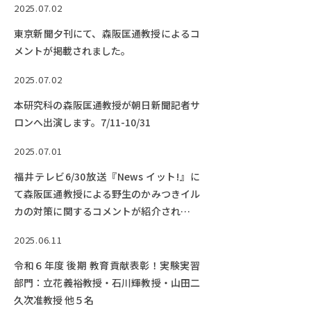
2025.07.02
東京新聞夕刊にて、森阪匡通教授によるコ
メントが掲載されました。
2025.07.02
本研究科の森阪匡通教授が朝日新聞記者サ
ロンへ出演します。7/11-10/31
2025.07.01
福井テレビ6/30放送『News イット!』に
て森阪匡通教授による野生のかみつきイル
カの対策に関するコメントが紹介されまし
た。
2025.06.11
令和６年度 後期 教育貢献表彰！実験実習
部門：立花義裕教授・石川輝教授・山田二
久次准教授 他５名