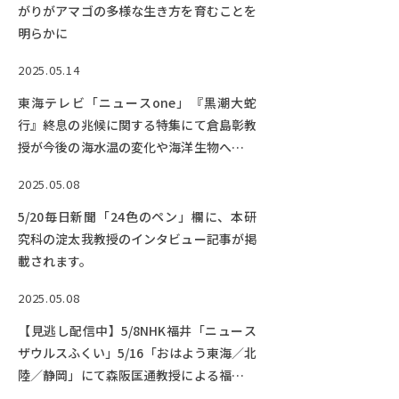
がりがアマゴの多様な生き方を育むことを
明らかに
2025.05.14
東海テレビ「ニュースone」『黒潮大蛇
行』終息の兆候に関する特集にて倉島彰教
授が今後の海水温の変化や海洋生物への影
響について解説しました。
2025.05.08
5/20毎日新聞「24色のペン」欄に、本研
究科の淀太我教授のインタビュー記事が掲
載されます。
2025.05.08
【見逃し配信中】5/8NHK福井「ニュース
ザウルスふくい」5/16「おはよう東海／北
陸／静岡」にて森阪匡通教授による福井の
海水浴場に出現しているイルカに関する解