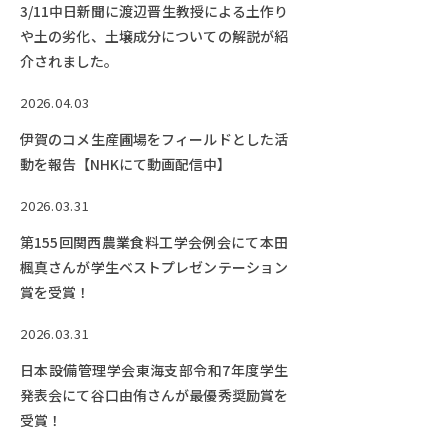
3/11中日新聞に渡辺晋生教授による土作り
や土の劣化、土壌成分についての解説が紹
介されました。
2026.04.03
伊賀のコメ生産圃場をフィールドとした活
動を報告【NHKにて動画配信中】
2026.03.31
第155回関西農業食料工学会例会にて本田
楓真さんが学生ベストプレゼンテーション
賞を受賞！
2026.03.31
日本設備管理学会東海支部令和7年度学生
発表会にて谷口由侑さんが最優秀奨励賞を
受賞！