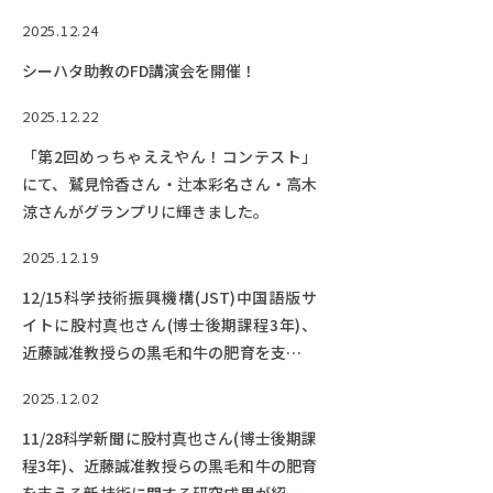
を受賞！
2025.12.24
シーハタ助教のFD講演会を開催！
2025.12.22
「第2回めっちゃええやん！コンテスト」
にて、鷲見怜香さん・辻本彩名さん・高木
涼さんがグランプリに輝きました。
2025.12.19
12/15科学技術振興機構(JST)中国語版サ
イトに股村真也さん(博士後期課程3年)、
近藤誠准教授らの黒毛和牛の肥育を支える
新技術に関する研究成果が紹介されまし
2025.12.02
た。
11/28科学新聞に股村真也さん(博士後期課
程3年)、近藤誠准教授らの黒毛和牛の肥育