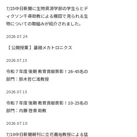
Facebook
X
YouTube
7/25中日新聞に生物資源学部の学生らとデ
〒514-8507
三重県津市栗真町屋町1577
TEL 0
ィクソン千尋助教による棚田で見られる生
物についての取組みが紹介されました。
2026.07.24
【 公開授業 】基礎メカトロニクス
2026.07.15
令和７年度 後期 教育貢献表彰！26-45名の
部門：鈴木哲仁准教授
2026.07.15
© 2023 Mie University
令和７年度 後期 教育貢献表彰！10-25名の
部門：内藤 啓貴 助教
2026.07.10
7/10中日新聞朝刊に立花義裕教授による猛