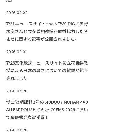
RESEARCH
研究
2026.08.02
SOCIAL
7/31ニュースサイトtbc NEWS DIGに天野
社会連携
未空さんと立花義裕教授が取材協力したや
ませに関する記事が公開されました。
CAMPUS LIFE
大学生活
2026.08.01
7/26文化放送ニュースサイトに立花義裕教
授による日本の暑さについての解説が紹介
CENTERS
されました。
附属教育研究施設
2026.07.28
PAMPHLET
博士後期課程2年のSIDDQUY MUHAMMAD
パンフレット
ALI FARDOUSHさんがICCEMS 2026におい
て最優秀発表賞受賞！
FACULTY
教員一覧
2026.07.28