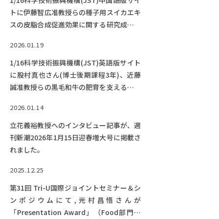
1/16科学技術振興機構(JST)中国語版サイ
トに伊藤智広准教授らの種子用スイカエキ
スの皮脂合成促進効果に関する研究成果が
紹介されました。
2026.01.19
1/16科学技術振興機構(JST)英語版サイト
に股村真也さん(博士後期課程3年)、近藤
誠准教授らの黒毛和牛の肥育を支える新技
術に関する研究成果が紹介されました。
2026.01.14
立花義裕教授へのインタビュー記事が、週
刊新潮2026年1月15日迎春増大号に掲載さ
れました。
2025.12.25
第31回 Tri-U国際ジョイントセミナー＆シ
ンポジウムにて,光村昌悟さんが
「Presentation Award」（Food部門）