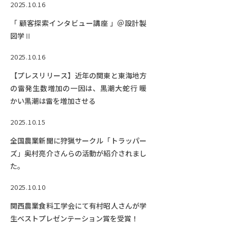
2025.10.16
「 顧客探索インタビュー講座 」＠設計製
図学Ⅱ
2025.10.16
【プレスリリース】近年の関東と東海地方
の雷発生数増加の一因は、黒潮大蛇行 暖
かい黒潮は雷を増加させる
2025.10.15
全国農業新聞に狩猟サークル「トラッパー
ズ」奥村亮介さんらの活動が紹介されまし
た。
2025.10.10
関西農業食料工学会にて有村昭人さんが学
生ベストプレゼンテーション賞を受賞！