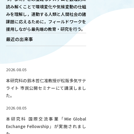
読み解くことで環境変化や気候変動の仕組
OUR OPEN LECT
みを理解し，連動する人類と人間社会の諸
学問探求セミナー
課題に応えるために，フィールドワークを
援用しながら最先端の教育・研究を行う。
INTERVIEW
最近の出来事
学生研究紹介・
インタビュー
2026.08.05
ABOUT
本研究科の鈴木哲仁准教授が松阪多気サテ
学部概要
ライト 市民公開セミナーにて講演しまし
ACADEMICS
た。
教育（学部・大学院等）
2026.08.05
ADMISSION
本研究科 国際交流事業「Mie Global
入試情報
Exchange Fellowship」が実施されまし
た。