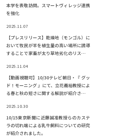
本学を表敬訪問。スマートヴィレッジ連携
を強化
2025.11.07
【プレスリリース】乾燥地（モンゴル）に
おいて牧民が羊を植生量の高い場所に誘導
することで家畜が太り草地劣化のリスクが
減る
2025.11.04
【動画視聴可】10/30テレビ朝日・『 グッ
ド！モーニング 』にて、立花義裕教授によ
る春と秋の短さに関する解説が紹介されま
した。
2025.10.30
10/15東京新聞に近藤誠准教授らのカステ
ラの切れ端による乳牛飼料についての研究
が紹介されました。