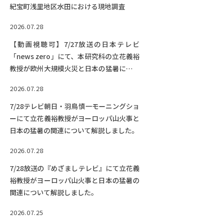
EVENTS
紀宝町浅里地区水田における現地調査
イベントカレンダー
2026.07.28
BULLETIN
【動画視聴可】7/27放送の日本テレビ
生物資源学研究科紀要
「news zero」にて、本研究科の立花義裕
教授が欧州大規模火災と日本の猛暑につい
ANPIC
ANPIC安否情報システム
て解説しました。
2026.07.28
7/28テレビ朝日・羽鳥慎一モーニングショ
ーにて立花義裕教授がヨーロッパ山火事と
サイトマップ
ニュー
日本の猛暑の関連について解説しました。
お問い合わせ
教職
2026.07.28
交通案内
農学
キャンパスマップ
7/28放送の『めざましテレビ』にて立花義
裕教授がヨーロッパ山火事と日本の猛暑の
保護者の方へ
関連について解説しました。
2026.07.25