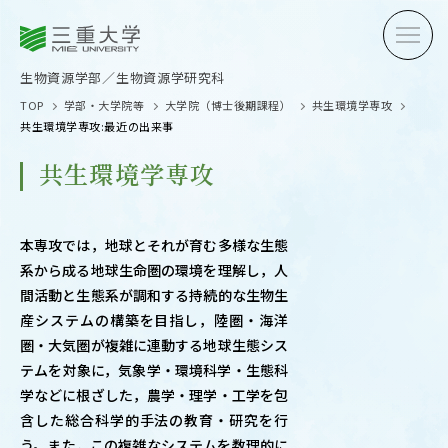
三重大学
三重大学
生物資源学部
生物資源学研究科
生物資源学部／生物資源学研究科
TOP
学部・大学院等
大学院（博士後期課程）
共生環境学専攻
共生環境学専攻:最近の出来事
共生環境学専攻
受験生の方へ
在学生
本専攻では，地球とそれが育む多様な生態
系から成る地球生命圏の環境を理解し，人
卒業生の方へ
企業・
間活動と生態系が調和する持続的な生物生
産システムの構築を目指し，陸圏・海洋
圏・大気圏が複雑に連動する地球生態シス
テムを対象に，気象学・環境科学・生態科
OPEN CAMPUS
学などに根ざした，農学・理学・工学を包
オープンキャンパス
含した総合科学的手法の教育・研究を行
う。また，この複雑なシステムを数理的に